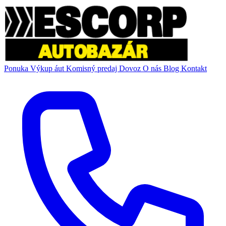
Ponuka
Výkup áut
Komisný predaj
Dovoz
O nás
Blog
Kontakt