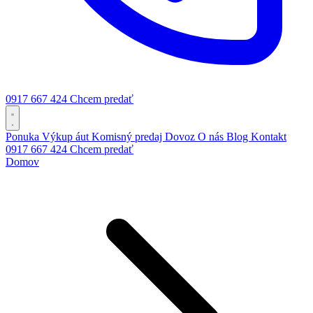
0917 667 424
Chcem predať
Ponuka
Výkup áut
Komisný predaj
Dovoz
O nás
Blog
Kontakt
0917 667 424
Chcem predať
Domov